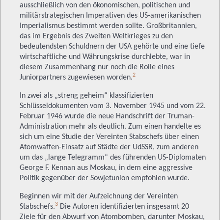
ausschließlich von den ökonomischen, politischen und
militärstrategischen Imperativen des US-amerikanischen
Imperialismus bestimmt werden sollte. Großbritannien,
das im Ergebnis des Zweiten Weltkrieges zu den
bedeutendsten Schuldnern der USA gehörte und eine tiefe
wirtschaftliche und Währungskrise durchlebte, war in
diesem Zusammenhang nur noch die Rolle eines
2
Juniorpartners zugewiesen worden.
In zwei als „streng geheim“ klassifizierten
Schlüsseldokumenten vom 3. November 1945 und vom 22.
Februar 1946 wurde die neue Handschrift der Truman-
Administration mehr als deutlich. Zum einen handelte es
sich um eine Studie der Vereinten Stabschefs über einen
Atomwaffen-Einsatz auf Städte der UdSSR, zum anderen
um das „lange Telegramm“ des führenden US-Diplomaten
George F. Kennan aus Moskau, in dem eine aggressive
Politik gegenüber der Sowjetunion empfohlen wurde.
Beginnen wir mit der Aufzeichnung der Vereinten
3
Stabschefs.
Die Autoren identifizierten insgesamt 20
Ziele für den Abwurf von Atombomben, darunter Moskau,