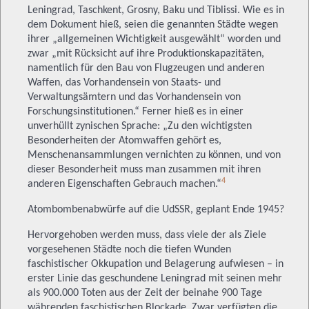
Leningrad, Taschkent, Grosny, Baku und Tiblissi. Wie es in
dem Dokument hieß, seien die genannten Städte wegen
ihrer „allgemeinen Wichtigkeit ausgewählt“ worden und
zwar „mit Rücksicht auf ihre Produktionskapazitäten,
namentlich für den Bau von Flugzeugen und anderen
Waffen, das Vorhandensein von Staats- und
Verwaltungsämtern und das Vorhandensein von
Forschungsinstitutionen.“ Ferner hieß es in einer
unverhüllt zynischen Sprache: „Zu den wichtigsten
Besonderheiten der Atomwaffen gehört es,
Menschenansammlungen vernichten zu können, und von
dieser Besonderheit muss man zusammen mit ihren
4
anderen Eigenschaften Gebrauch machen.“
Atombombenabwürfe auf die UdSSR, geplant Ende 1945?
Hervorgehoben werden muss, dass viele der als Ziele
vorgesehenen Städte noch die tiefen Wunden
faschistischer Okkupation und Belagerung aufwiesen – in
erster Linie das geschundene Leningrad mit seinen mehr
als 900.000 Toten aus der Zeit der beinahe 900 Tage
währenden faschistischen Blockade. Zwar verfügten die