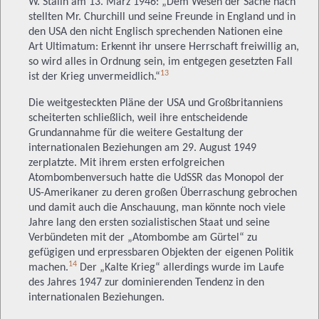
W. Stalin am 13. März 1946: „Dem Wesen der Sache nach
stellten Mr. Churchill und seine Freunde in England und in
den USA den nicht Englisch sprechenden Nationen eine
Art Ultimatum: Erkennt ihr unsere Herrschaft freiwillig an,
so wird alles in Ordnung sein, im entgegen gesetzten Fall
13
ist der Krieg unvermeidlich.“
Die weitgesteckten Pläne der USA und Großbritanniens
scheiterten schließlich, weil ihre entscheidende
Grundannahme für die weitere Gestaltung der
internationalen Beziehungen am 29. August 1949
zerplatzte. Mit ihrem ersten erfolgreichen
Atombombenversuch hatte die UdSSR das Monopol der
US-Amerikaner zu deren großen Überraschung gebrochen
und damit auch die Anschauung, man könnte noch viele
Jahre lang den ersten sozialistischen Staat und seine
Verbündeten mit der „Atombombe am Gürtel“ zu
gefügigen und erpressbaren Objekten der eigenen Politik
14
machen.
Der „Kalte Krieg“ allerdings wurde im Laufe
des Jahres 1947 zur dominierenden Tendenz in den
internationalen Beziehungen.