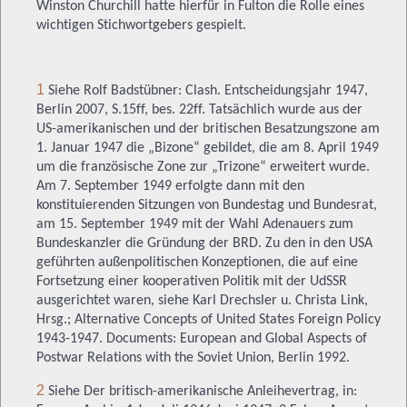
Winston Churchill hatte hierfür in Fulton die Rolle eines
wichtigen Stichwortgebers gespielt.
1
Siehe Rolf Badstübner: Clash. Entscheidungsjahr 1947,
Berlin 2007, S.15ff, bes. 22ff. Tatsächlich wurde aus der
US-amerikanischen und der britischen Besatzungszone am
1. Januar 1947 die „Bizone“ gebildet, die am 8. April 1949
um die französische Zone zur „Trizone“ erweitert wurde.
Am 7. September 1949 erfolgte dann mit den
konstituierenden Sitzungen von Bundestag und Bundesrat,
am 15. September 1949 mit der Wahl Adenauers zum
Bundeskanzler die Gründung der BRD. Zu den in den USA
geführten außenpolitischen Konzeptionen, die auf eine
Fortsetzung einer kooperativen Politik mit der UdSSR
ausgerichtet waren, siehe Karl Drechsler u. Christa Link,
Hrsg.; Alternative Concepts of United States Foreign Policy
1943-1947.
Documents: European and Global Aspects of
Postwar Relations with the Soviet Union, Berlin 1992.
2
Siehe Der britisch-amerikanische Anleihevertrag, in: