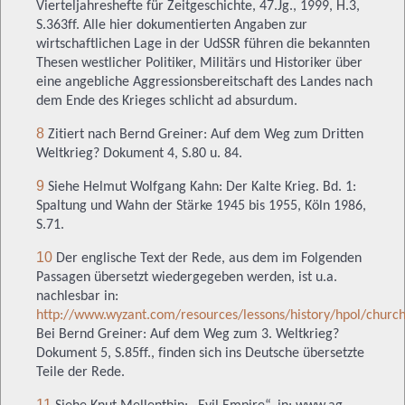
Vierteljahreshefte für Zeitgeschichte, 47.Jg., 1999, H.3,
S.363ff. Alle hier dokumentierten Angaben zur
wirtschaftlichen Lage in der UdSSR führen die bekannten
Thesen westlicher Politiker, Militärs und Historiker über
eine angebliche Aggressionsbereitschaft des Landes nach
dem Ende des Krieges schlicht ad absurdum.
8
Zitiert nach Bernd Greiner: Auf dem Weg zum Dritten
Weltkrieg? Dokument 4, S.80 u. 84.
9
Siehe Helmut Wolfgang Kahn: Der Kalte Krieg. Bd. 1:
Spaltung und Wahn der Stärke 1945 bis 1955, Köln 1986,
S.71.
10
Der englische Text der Rede, aus dem im Folgenden
Passagen übersetzt wiedergegeben werden, ist u.a.
nachlesbar in:
http://www.wyzant.com/resources/lessons/history/hpol/church
Bei Bernd Greiner: Auf dem Weg zum 3. Weltkrieg?
Dokument 5, S.85ff., finden sich ins Deutsche übersetzte
Teile der Rede.
11