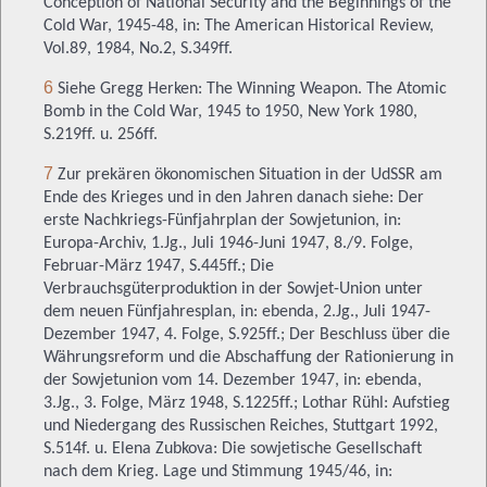
Conception of National Security and the Beginnings of the
Cold War, 1945-48, in: The American Historical Review,
Vol.89, 1984, No.2, S.349ff.
6
Siehe Gregg Herken: The Winning Weapon. The Atomic
Bomb in the Cold War, 1945 to 1950, New York 1980,
S.219ff. u. 256ff.
7
Zur prekären ökonomischen Situation in der UdSSR am
Ende des Krieges und in den Jahren danach siehe: Der
erste Nachkriegs-Fünfjahrplan der Sowjetunion, in:
Europa-Archiv, 1.Jg., Juli 1946-Juni 1947, 8./9. Folge,
Februar-März 1947, S.445ff.; Die
Verbrauchsgüterproduktion in der Sowjet-Union unter
dem neuen Fünfjahresplan, in: ebenda, 2.Jg., Juli 1947-
Dezember 1947, 4. Folge, S.925ff.; Der Beschluss über die
Währungsreform und die Abschaffung der Rationierung in
der Sowjetunion vom 14. Dezember 1947, in: ebenda,
3.Jg., 3. Folge, März 1948, S.1225ff.; Lothar Rühl: Aufstieg
und Niedergang des Russischen Reiches, Stuttgart 1992,
S.514f. u. Elena Zubkova: Die sowjetische Gesellschaft
nach dem Krieg. Lage und Stimmung 1945/46, in: