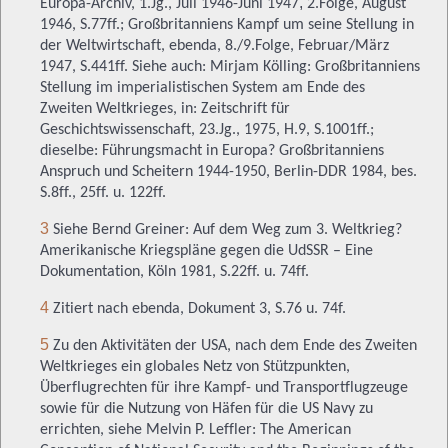
,
Europa-Archiv, 1.Jg.,
Juli 1946-Juni 1947
2.Folge, August
1946, S.77ff.; Großbritanniens Kampf um seine Stellung in
der Weltwirtschaft, ebenda, 8./9.Folge, Februar/März
1947, S.441ff.
Siehe auch: Mirjam Kölling: Großbritanniens
Stellung im imperialistischen System am Ende des
Zweiten Weltkrieges, in: Zeitschrift für
Geschichtswissenschaft, 23.Jg., 1975, H.9, S.1001ff.;
dieselbe: Führungsmacht in Europa? Großbritanniens
Anspruch und Scheitern 1944-1950, Berlin-DDR 1984, bes.
S.8ff., 25ff. u. 122ff.
3
Siehe Bernd Greiner: Auf dem Weg zum 3. Weltkrieg?
Amerikanische Kriegspläne gegen die UdSSR – Eine
Dokumentation, Köln 1981, S.22ff. u. 74ff.
4
Zitiert nach ebenda, Dokument 3, S.76 u. 74f.
5
Zu den Aktivitäten der USA, nach dem Ende des Zweiten
Weltkrieges ein globales Netz von Stützpunkten,
Überflugrechten für ihre Kampf- und Transportflugzeuge
sowie für die Nutzung von Häfen für die US Navy zu
errichten, siehe Melvin P. Leffler: The American