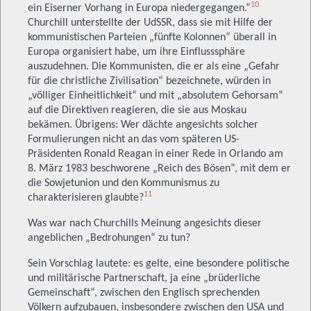
10
ein Eiserner Vorhang in Europa niedergegangen.“
Churchill unterstellte der UdSSR, dass sie mit Hilfe der
kommunistischen Parteien „fünfte Kolonnen“ überall in
Europa organisiert habe, um ihre Einflusssphäre
auszudehnen. Die Kommunisten, die er als eine „Gefahr
für die christliche Zivilisation“ bezeichnete, würden in
„völliger Einheitlichkeit“ und mit „absolutem Gehorsam“
auf die Direktiven reagieren, die sie aus Moskau
bekämen. Übrigens: Wer dächte angesichts solcher
Formulierungen nicht an das vom späteren US-
Präsidenten Ronald Reagan in einer Rede in Orlando am
8. März 1983 beschworene „Reich des Bösen“, mit dem er
die Sowjetunion und den Kommunismus zu
11
charakterisieren glaubte?
Was war nach Churchills Meinung angesichts dieser
angeblichen „Bedrohungen“ zu tun?
Sein Vorschlag lautete: es gelte, eine besondere politische
und militärische Partnerschaft, ja eine „brüderliche
Gemeinschaft“, zwischen den Englisch sprechenden
Völkern aufzubauen, insbesondere zwischen den USA und