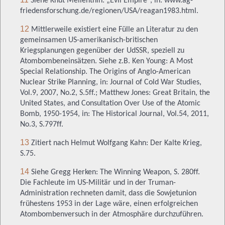
Siehe Knut Mellenthin: „Evil Empire“, in: www.ag-
friedensforschung.de/regionen/USA/reagan1983.html.
12
Mittlerweile existiert eine Fülle an Literatur zu den
gemeinsamen US-amerikanisch-britischen
Kriegsplanungen gegenüber der UdSSR, speziell zu
Atombombeneinsätzen.
Siehe z.B. Ken Young: A Most
Special Relationship. The Origins of Anglo-American
Nuclear Strike Planning, in: Journal of Cold War Studies,
Vol.9, 2007, No.2, S.5ff.; Matthew Jones: Great Britain, the
United States, and Consultation Over Use of the Atomic
Bomb, 1950-1954, in: The Historical Journal, Vol.54, 2011,
No.3, S.797ff.
13
Zitiert nach Helmut Wolfgang Kahn: Der Kalte Krieg,
S.75.
14
Siehe Gregg Herken: The Winning Weapon, S. 280ff.
Die Fachleute im US-Militär und in der Truman-
Administration rechneten damit, dass die Sowjetunion
frühestens 1953 in der Lage wäre, einen erfolgreichen
Atombombenversuch in der Atmosphäre durchzuführen.